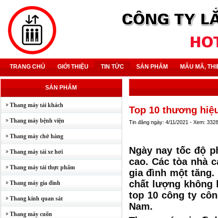
TRANG CHỦ
GIỚI THIỆU
TIN TỨC
SẢN PHẨM
MẪU MÃ, THI
TIN TỨC
SẢN PHẨM
Thang máy tải khách
Top 10 thương hiệu
Thang máy bệnh viện
Tin đăng ngày: 4/11/2021 - Xem: 332
Thang máy chở hàng
Ngày nay tốc độ ph
Thang máy tải xe hơi
cao. Các tòa nhà c
Thang máy tải thực phẩm
gia đình một tăng.
chất lượng không h
Thang máy gia đình
top 10 công ty côn
Thang kính quan sát
Nam.
Thang máy cuốn