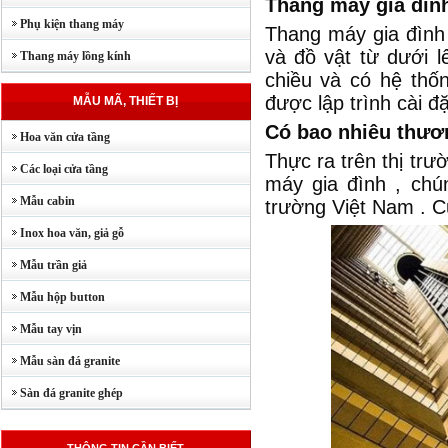
Thang máy gia đình
Phụ kiện thang máy
Thang máy gia đình
và đồ vật từ dưới 
Thang máy lồng kính
chiều và có hệ thố
được lập trình cài đặ
MẪU MÃ, THIẾT BỊ
Có bao nhiêu thươn
Hoa văn cửa tầng
Thực ra trên thị tr
Các loại cửa tầng
máy gia đình , chún
Mẫu cabin
trường Việt Nam . C
Inox hoa văn, giả gỗ
Mẫu trần giả
Mẫu hộp button
Mẫu tay vịn
Mẫu sàn đá granite
Sàn đá granite ghép