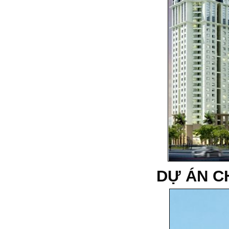
DỰ ÁN C