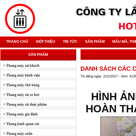
TRANG CHỦ
GIỚI THIỆU
TIN TỨC
SẢN PHẨM
MẪU MÃ, THI
DỰ ÁN
SẢN PHẨM
Thang máy tải khách
DANH SÁCH CÁC 
Thang máy bệnh viện
Tin đăng ngày: 2/12/2017 - Xem: 413
Thang máy chở hàng
HÌNH Ả
Thang máy tải xe hơi
Thang máy tải thực phẩm
HOÀN TH
Thang máy gia đình
Thang kính quan sát
Thang máy cuốn