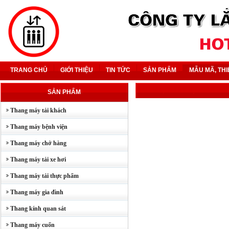
TRANG CHỦ
GIỚI THIỆU
TIN TỨC
SẢN PHẨM
MẪU MÃ, THI
MẪU MÃ, THIẾT BỊ
- SÀN ĐÁ
SẢN PHẨM
Thang máy tải khách
Thang máy bệnh viện
Thang máy chở hàng
Thang máy tải xe hơi
Thang máy tải thực phẩm
Thang máy gia đình
Thang kính quan sát
Thang máy cuốn