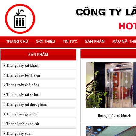
TRANG CHỦ
GIỚI THIỆU
TIN TỨC
SẢN PHẨM
MẪU MÃ, THI
SẢN PHẨM
- THANG MÁY TẢ
SẢN PHẨM
Thang máy tải khách
Thang máy bệnh viện
Thang máy chở hàng
Thang máy tải xe hơi
Thang máy tải thực phẩm
Thang máy gia đình
thang máy tải khách
Thang kính quan sát
Thang máy cuốn