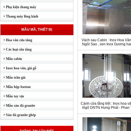
Phụ kiện thang máy
Thang máy lồng kính
MẪU MÃ, THIẾT BỊ
Hoa văn cửa tầng
Vách sau Cabin : Inox Hoa Văn
Ngôi Sao , xen Inox Gương ha
Các loại cửa tầng
Mẫu cabin
Inox hoa văn, giả gỗ
Mẫu trần giả
Mẫu hộp button
Mẫu tay vịn
Cánh cửa tầng trệt : Inox hoa vă
Mẫu sàn đá granite
lôgô DNTN Hưng Phát - Phan 
Sàn đá granite ghép