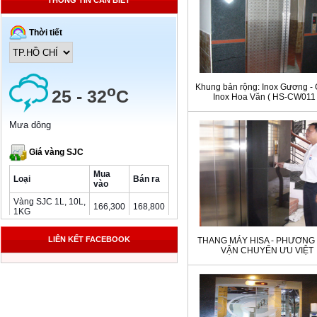
THÔNG TIN CẦN BIẾT
Khung bản rộng: Inox Gương -
Inox Hoa Văn ( HS-CW011 
LIÊN KẾT FACEBOOK
THANG MÁY HISA - PHƯƠNG 
VẬN CHUYỂN ƯU VIỆT