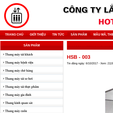
TRANG CHỦ
GIỚI THIỆU
TIN TỨC
SẢN PHẨM
MẪU MÃ, THI
SẢN PHẨM
-
THANG MÁY B
SẢN PHẨM
Thang máy tải khách
HSB - 003
Thang máy bệnh viện
Tin đăng ngày: 6/10/2017 - Xem: 211
Thang máy chở hàng
Thang máy tải xe hơi
Thang máy tải thực phẩm
Thang máy gia đình
Thang kính quan sát
Thang máy cuốn