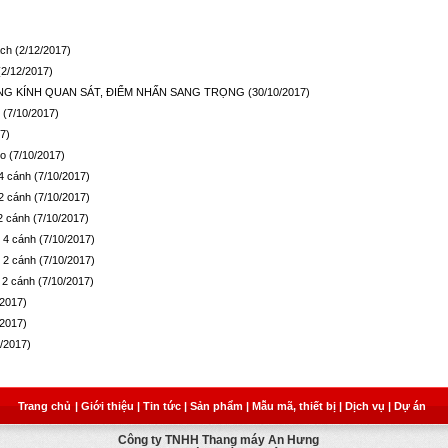
ách
(2/12/2017)
(2/12/2017)
NG KÍNH QUAN SÁT, ĐIỂM NHẤN SANG TRỌNG
(30/10/2017)
Ý
(7/10/2017)
7)
so
(7/10/2017)
4 cánh
(7/10/2017)
2 cánh
(7/10/2017)
2 cánh
(7/10/2017)
 4 cánh
(7/10/2017)
 2 cánh
(7/10/2017)
 2 cánh
(7/10/2017)
/2017)
/2017)
0/2017)
Trang chủ
| Giới thiệu
| Tin tức
| Sản phẩm
| Mẫu mã, thiết bị
| Dịch vụ
| Dự án
Công ty TNHH Thang máy An Hưng