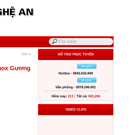
Bản in
HỖ TRỢ TRỰC TUYẾN
Inox Gương
Hotline - 0942.632.849
Văn phòng - 0978.246.001
|
Hôm nay:
213
Tất cả:
503,204
VIDEO CLIPS