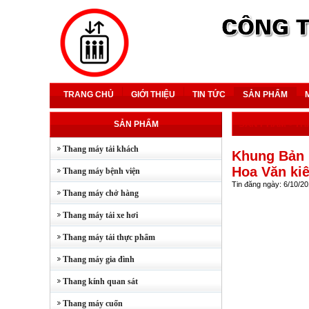
TRANG CHỦ
GIỚI THIỆU
TIN TỨC
SẢN PHẨM
SẢN PHẨM
-
TH
SẢN PHẨM
Thang máy tải khách
Khung Bản 
Hoa Văn ki
Thang máy bệnh viện
Tin đăng ngày: 6/10/2
Thang máy chở hàng
Thang máy tải xe hơi
Thang máy tải thực phẩm
Thang máy gia đình
Thang kính quan sát
Thang máy cuốn