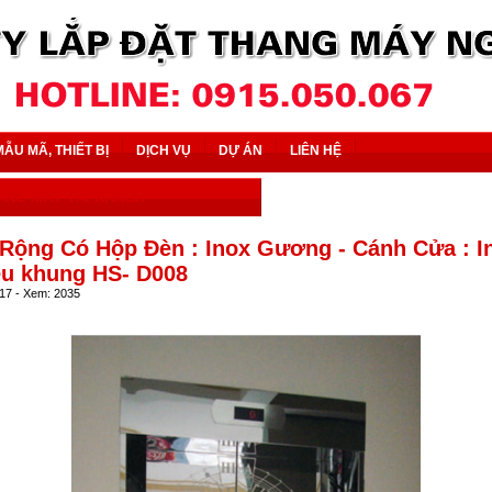
MẪU MÃ, THIẾT BỊ
DỊCH VỤ
DỰ ÁN
LIÊN HỆ
ANG MÁY TẢI KHÁCH
Rộng Có Hộp Đèn : Inox Gương - Cánh Cửa : 
êu khung HS- D008
017 - Xem: 2035