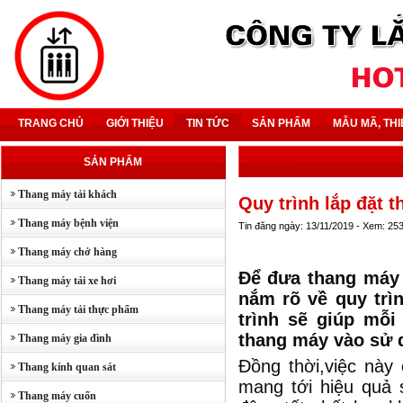
TRANG CHỦ
GIỚI THIỆU
TIN TỨC
SẢN PHẨM
MẪU MÃ, THI
TIN TỨC
SẢN PHẨM
Thang máy tải khách
Quy trình lắp đặt 
Thang máy bệnh viện
Tin đăng ngày: 13/11/2019 - Xem: 25
Thang máy chở hàng
Để đưa thang máy 
Thang máy tải xe hơi
nắm rõ về quy trìn
Thang máy tải thực phẩm
trình sẽ giúp mỗ
thang máy vào sử 
Thang máy gia đình
Đồng thời,việc này
Thang kính quan sát
mang tới hiệu quả s
Thang máy cuốn