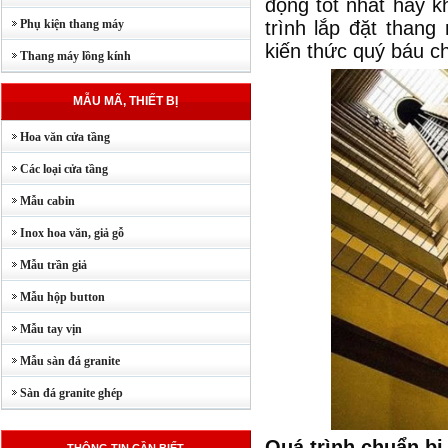
động tốt nhất hay kh
Phụ kiện thang máy
trình lắp đặt than
kiến thức quý báu c
Thang máy lồng kính
MẪU MÃ, THIẾT BỊ
Hoa văn cửa tầng
Các loại cửa tầng
Mẫu cabin
Inox hoa văn, giả gỗ
Mẫu trần giả
Mẫu hộp button
Mẫu tay vịn
Mẫu sàn đá granite
Sàn đá granite ghép
Quá trình chuẩn bị 