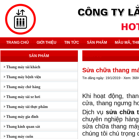
TRANG CHỦ
GIỚI THIỆU
TIN TỨC
SẢN PHẨM
MẪU MÃ, THI
DỊCH VỤ
SẢN PHẨM
Thang máy tải khách
Sửa chữa thang m
Thang máy bệnh viện
Tin đăng ngày: 19/1/2019 - Xem: 368
Thang máy chở hàng
Khi hoạt động, than
Thang máy tải xe hơi
cửa, thang ngưng ho
Thang máy tải thực phẩm
Dịch vụ
sửa chữa 
Thang máy gia đình
chuyên nghiệp hàng 
sửa chữa thang máy
Thang kính quan sát
chúng tôi chú trọng 
Thang máy cuốn