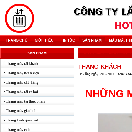
TRANG CHỦ
GIỚI THIỆU
TIN TỨC
SẢN PHẨM
MẪU MÃ, THI
SẢN PHẨM
-
THANG MÁY T
SẢN PHẨM
Thang máy tải khách
THANG KHÁCH
Thang máy bệnh viện
Tin đăng ngày: 2/12/2017 - Xem: 434
Thang máy chở hàng
NHỮNG M
Thang máy tải xe hơi
Thang máy tải thực phẩm
Thang máy gia đình
Thang kính quan sát
Thang máy cuốn