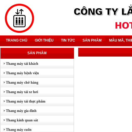
TRANG CHỦ
GIỚI THIỆU
TIN TỨC
SẢN PHẨM
MẪU MÃ, THI
MẪU MÃ, THIẾT BỊ
- CÁC LO
SẢN PHẨM
Thang máy tải khách
Thang máy bệnh viện
Thang máy chở hàng
Thang máy tải xe hơi
Thang máy tải thực phẩm
Thang máy gia đình
Thang kính quan sát
Thang máy cuốn