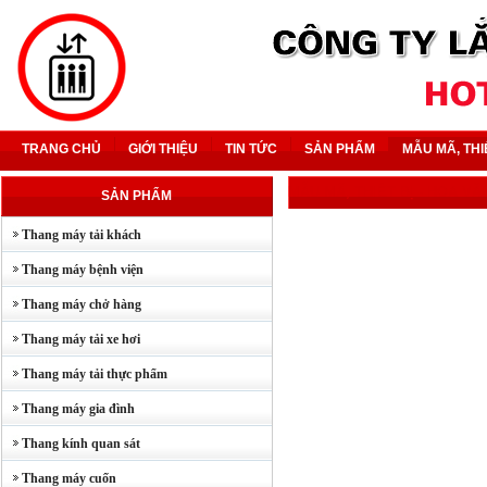
TRANG CHỦ
GIỚI THIỆU
TIN TỨC
SẢN PHẨM
MẪU MÃ, THI
MẪU MÃ, THIẾT BỊ
- HOA VĂ
SẢN PHẨM
Thang máy tải khách
Thang máy bệnh viện
Thang máy chở hàng
Thang máy tải xe hơi
Thang máy tải thực phẩm
Thang máy gia đình
Thang kính quan sát
Thang máy cuốn